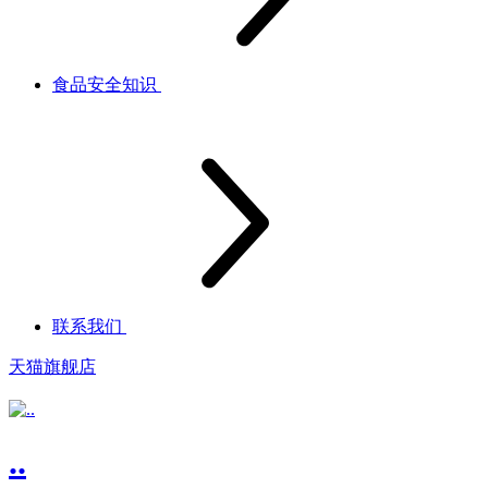
食品安全知识
联系我们
天猫旗舰店
..