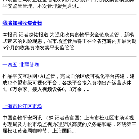
平安监管管理。本次管理聚焦通过...
我省加强收集食物
本报讯 记者赵铭报道 为强化收集食物平安全链条监管，新模
式带来的风险现患，省市场监管局将正在全省范畴内开展为期
5个月的收集食物发卖平安监管管...
十四五”北疆答卷
推品平安互联网+AI监管，完成自治区级可视化平台搭建，建
成12个盟市级可视化平台，各级平台接入食物出产运营从体
4。6万余家、接入视频设备6。3万余，...
上海市松江区市场
中国食物平安网讯 （赵 记者黄官国）上海市松江区市场监视
办理局及方松市场监视办理所以高度的义务感和感，环绕第三
届松江黄金周咖啡节、上海国际...