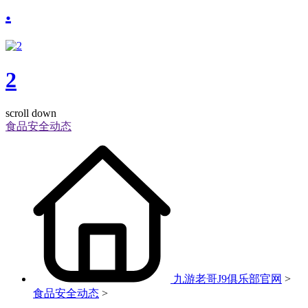
.
2
scroll down
食品安全动态
九游老哥J9俱乐部官网
>
食品安全动态
>