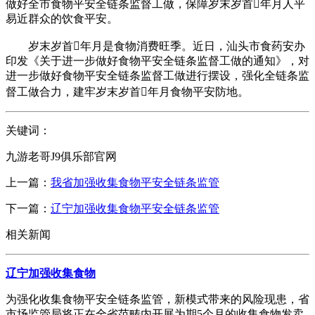
做好全市食物平安全链条监督工做，保障岁末岁首年月人平
易近群众的饮食平安。
岁末岁首年月是食物消费旺季。近日，汕头市食药安办
印发《关于进一步做好食物平安全链条监督工做的通知》，对
进一步做好食物平安全链条监督工做进行摆设，强化全链条监
督工做合力，建牢岁末岁首年月食物平安防地。
关键词：
九游老哥J9俱乐部官网
上一篇：
我省加强收集食物平安全链条监管
下一篇：
辽宁加强收集食物平安全链条监管
相关新闻
辽宁加强收集食物
为强化收集食物平安全链条监管，新模式带来的风险现患，省
市场监管局将正在全省范畴内开展为期5个月的收集食物发卖