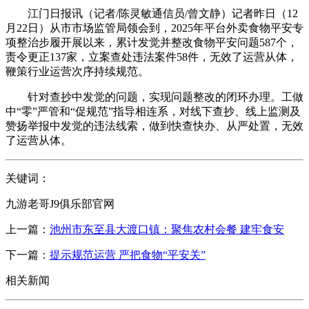
江门日报讯（记者/陈灵敏通信员/曾文静）记者昨日（12
月22日）从市市场监管局领会到，2025年平台外卖食物平安专
项整治步履开展以来，累计发觉并整改食物平安问题587个，
责令更正137家，立案查处违法案件58件，无效了运营从体，
鞭策行业运营次序持续规范。
针对查抄中发觉的问题，实现问题整改的闭环办理。工做
中“零”严管和“促规范”指导相连系，对线下查抄、线上监测及
赞扬举报中发觉的违法线索，做到快查快办、从严处置，无效
了运营从体。
关键词：
九游老哥J9俱乐部官网
上一篇：
池州市东至县大渡口镇：聚焦农村会餐 建牢食安
下一篇：
提示规范运营 严把食物“平安关”
相关新闻