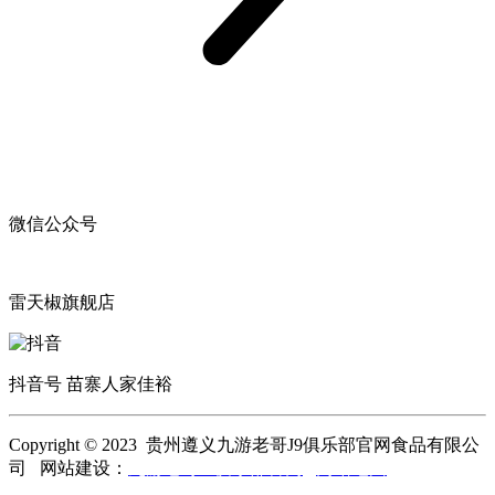
微信公众号
雷天椒旗舰店
抖音号 苗寨人家佳裕
Copyright © 2023 贵州遵义九游老哥J9俱乐部官网食品有限公
司 网站建设：
九游老哥J9俱乐部官网
网站地图