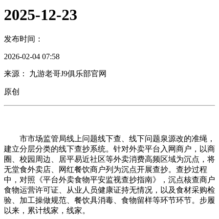
2025-12-23
发布时间：
2026-02-04 07:58
来源： 九游老哥J9俱乐部官网
原创
市市场监管局线上问题线下查、线下问题泉源改的准绳，
建立分层分类的线下查抄系统。针对外卖平台入网商户，以商
圈、校园周边、居平易近社区等外卖消费高频区域为沉点，将
无堂食外卖店、网红餐饮商户列为沉点开展查抄。查抄过程
中，对照《平台外卖食物平安监视查抄指南》，沉点核查商户
食物运营许可证、从业人员健康证持无情况，以及食材采购检
验、加工操做规范、餐饮具消毒、食物留样等环节环节。步履
以来，累计线家，线家。