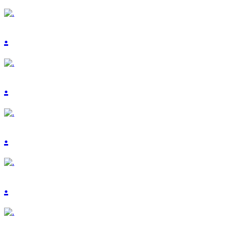
.
.
.
.