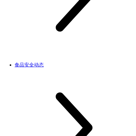
食品安全动态