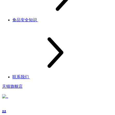
食品安全知识
联系我们
天猫旗舰店
..