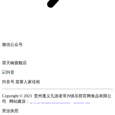
微信公众号
雷天椒旗舰店
抖音号 苗寨人家佳裕
Copyright © 2023 贵州遵义九游老哥J9俱乐部官网食品有限公
司 网站建设：
九游老哥J9俱乐部官网
网站地图
营业执照