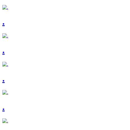
.
.
.
.