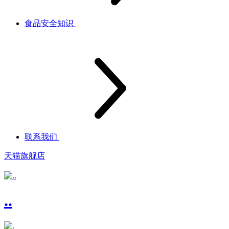
食品安全知识
联系我们
天猫旗舰店
..