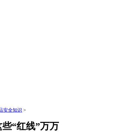
品安全知识
>
些“红线”万万