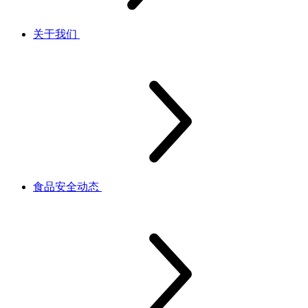
关于我们
食品安全动态