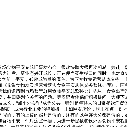
食物平安专题旧事发布会，很欢快取大师再次相聚，共赴一场
活力迸发。新业态兴旺成长，正在便当苍生糊口的同时，也对食物
风险之前；平安，必需成为最的底色。为压实收集运营从体义务，
《收集食物发卖运营者落实食物平安从体义务监视办理》。两项《
天我们邀请到市场监管总局食物平安总监孙会川先生、食物出产
读，并回覆列位关怀的问题。等候记者伴侣们积极提问。大师下
猛成长，“点个外卖”已成为公共，特别是年轻人的日常餐饮消费
4%摆布，成为行业主要的增加极。正如网友所说，现正在点一份外
是假的，有的上传的照片是假的，还有的以至连天分都是假的，
和食物平安。针对这些环境，为进一步提拔餐饮外卖食物平安程
数”。一是紧扣平台从体义务这个“牛鼻子”。《》细化了外卖平