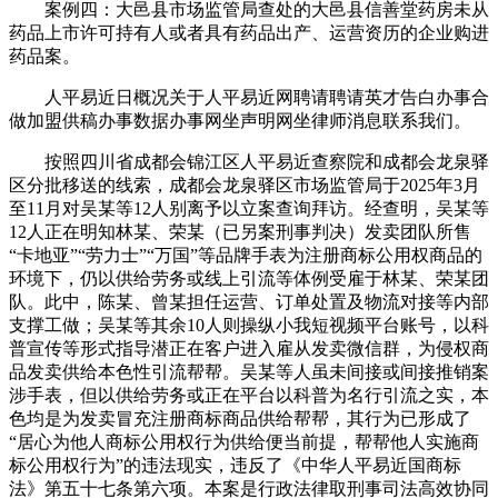
案例四：大邑县市场监管局查处的大邑县信善堂药房未从
药品上市许可持有人或者具有药品出产、运营资历的企业购进
药品案。
人平易近日概况关于人平易近网聘请聘请英才告白办事合
做加盟供稿办事数据办事网坐声明网坐律师消息联系我们。
按照四川省成都会锦江区人平易近查察院和成都会龙泉驿
区分批移送的线索，成都会龙泉驿区市场监管局于2025年3月
至11月对吴某等12人别离予以立案查询拜访。经查明，吴某等
12人正在明知林某、荣某（已另案刑事判决）发卖团队所售
“卡地亚”“劳力士”“万国”等品牌手表为注册商标公用权商品的
环境下，仍以供给劳务或线上引流等体例受雇于林某、荣某团
队。此中，陈某、曾某担任运营、订单处置及物流对接等内部
支撑工做；吴某等其余10人则操纵小我短视频平台账号，以科
普宣传等形式指导潜正在客户进入雇从发卖微信群，为侵权商
品发卖供给本色性引流帮帮。吴某等人虽未间接或间接推销案
涉手表，但以供给劳务或正在平台以科普为名行引流之实，本
色均是为发卖冒充注册商标商品供给帮帮，其行为已形成了
“居心为他人商标公用权行为供给便当前提，帮帮他人实施商
标公用权行为”的违法现实，违反了《中华人平易近国商标
法》第五十七条第六项。本案是行政法律取刑事司法高效协同