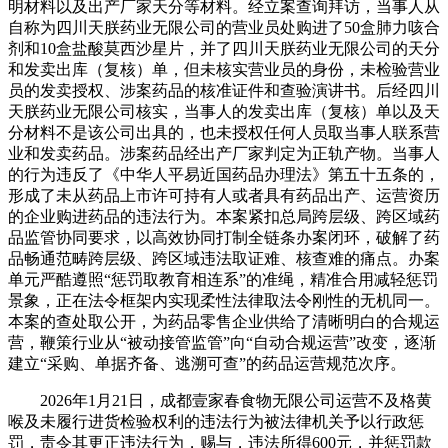
明材料以及出产厂家天分等材料。经立案查询拜访，当事人从
自称为四川天朕药业无限公司的营业员处购进了50盒肺力咳合
剂和10盒盐酸莫西沙星片，并了四川天朕药业无限公司的天分
和发卖出库（复核）单，但未核实营业员的身份，未检验营业
员的发卖授权、涉案药品的核准证件和查验演讲书。后经四川
天朕药业无限公司核实，当事人的发卖出库（复核）单以及天
分材料不是该公司出具的，也未授权任何人员取当事人联系营
业和发卖药品。涉案药品经出产厂家判定为正轨产物。当事人
的行为违反了《中华人平易近国药品办理法》第五十五条的，
形成了未从药品上市许可持有人或者具有药品出产、运营资历
的企业购进药品的违法行为。本案紧扣总局跨层级、跨区域药
品监管协同要求，以高效协同打制全链条办案闭环，破解了药
品畅通范畴跨层级、跨区域违法取证难、核查难的痛点。办案
单元严酷遵照“惩罚取教育相连系”的准绳，精准合用减轻惩罚
景象，正在法令框架内实现柔性法律取法令刚性的无机同一。
本案的查处取公开，为药品零售企业供给了清晰明白的合规运
营，鞭策行业从“被动接管监管”向“自动合规运营”改变，逐渐
建立“采购、单据齐备、逃溯可查”的药品运营规范次序。
2026年1月21日，成都壹家春食物无限公司运营不及格黄
喉及未履行进货检验权利的违法行为被法律机关予以行政惩
罚，责令其更正违法行为，赐与，违法所得600元，并惩罚款