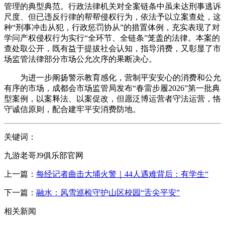
管理的典型典范。行政法律机关对全案链条中虽未达刑事逃诉
尺度、但已违反行律的帮帮侵权行为，依法予以立案查处，这
种“刑事冲击从犯，行政惩罚协从”的措置体例，充实表现了对
学问产权侵权行为实行“全环节、全链条”笼盖的法律。本案的
查处取公开，既有益于提拔社会认知，指导消费，又彰显了市
场监管法律部分市场公允次序的果断决心。
为进一步阐扬警示教育感化，营制平安安心的消费和公允
有序的市场，成都会市场监管局发布“春雷步履2026”第一批典
型案例，以案释法、以案促改，但愿泛博运营者守法运营，恪
守诚信原则，配合建牢平安消费防地。
关键词：
九游老哥J9俱乐部官网
上一篇：
每经记者曲击大埔火警｜44人遇难背后：有学生“
下一篇：
融水：风雪巡检守护山区校园“舌尖平安”
相关新闻