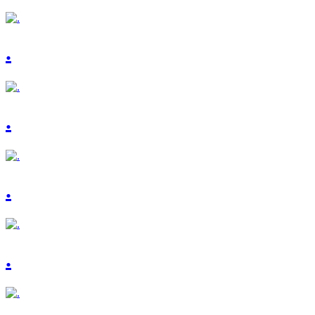
.
.
.
.