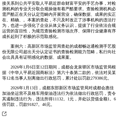
接关系到公共平安取人平易近群命财富平安的手艺办事，对检
测机构的专业天分取合规操做有着严酷要求。查验检测机构必
需严酷正在天分认定范畴内开展营业，确保数据、成果的实正
在、精确、。本案的查处，不只及时改正了涉事机构的违法行
为，也进一步强化了企业从体义务认识，提拔了行业依法合规
运营的盲目性，为规范查验检测市场次序、保障行业健康有序
成长起到了积极的示范取感化。
案例六：高新区市场监管局查处的成都畅达通检测手艺股
份无限公司超出天分认定证书的查验检测能力范畴，私行向社
会出具具有证明感化的数据、成果案。
2026年1月6日至12日期间，成都会龙泉驿区市场监管局根
据《中华人平易近国商标法》第六十条第二款的，依法对吴某
等12名当事人别离做出行政惩罚，累计处以罚款279386元。
2026年1月13日，成都东部新区市场监管局对成都会惠佳
加油坐运营不及格车用柴油违法行为依法做出行政惩罚，责令
其遏制违法行为，违法所得11132。1元，并处以货值金额1。6
倍罚款，罚款91827。46元。