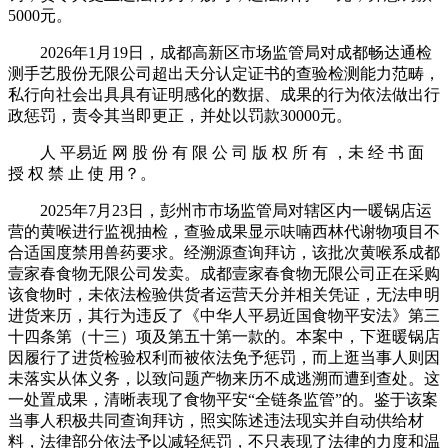
5000元。
2026年1月19日，成都高新区市场监管局对成都畅达通检
测手艺股份无限公司超出天分认定证书的查验检测能力范畴，
私行向社会出具具有证明感化的数据、成果的行为依法做出行
政惩罚，责令其当即更正，并处以罚款30000元。
人 平易近 网 股 份 有 限 公 司 版 权 所 有 ，未 经 书 面
授 权 禁 止 使 用？。
2025年7月23日，彭州市市场监管局对辖区内一暖锅店运
营的黄喉进行监视抽检，查验成果显示呋喃西林代谢物项目不
合适国度禁用兽药要求。经溯源查询拜访，该批次黄喉系成都
壹家春食物无限公司发卖。成都壹家春食物无限公司正在采购
该食物时，未依法检验供货者运营天分并相关凭证，无法申明
进货来历，其行为违反了《中华人平易近国食物平安法》第三
十四条第（十三）项及第五十第一款的。本案中，下逛暖锅店
因履行了进货检验权利而被依法免予惩罚，而上逛当事人则因
未落实从体义务，以致问题产物来历不成逃溯而遭到查处。这
一处置成果，清晰表现了食物平安“全链条监管”的。鉴于该案
当事人积极共同查询拜访，照实陈述违法现实并自动供给材
料，法律部分依法予以减轻惩罚，不只表现了法律的力度和温