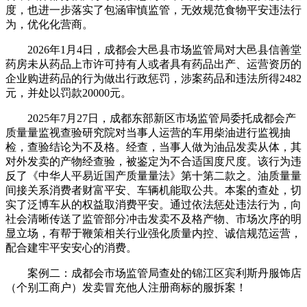
度，也进一步落实了包涵审慎监管，无效规范食物平安违法行
为，优化化营商。
2026年1月4日，成都会大邑县市场监管局对大邑县信善堂
药房未从药品上市许可持有人或者具有药品出产、运营资历的
企业购进药品的行为做出行政惩罚，涉案药品和违法所得2482
元，并处以罚款20000元。
2025年7月27日，成都东部新区市场监管局委托成都会产
质量量监视查验研究院对当事人运营的车用柴油进行监视抽
检，查验结论为不及格。经查，当事人做为油品发卖从体，其
对外发卖的产物经查验，被鉴定为不合适国度尺度。该行为违
反了《中华人平易近国产质量量法》第十第二款之。油质量量
间接关系消费者财富平安、车辆机能取公共。本案的查处，切
实了泛博车从的权益取消费平安。通过依法惩处违法行为，向
社会清晰传送了监管部分冲击发卖不及格产物、市场次序的明
显立场，有帮于鞭策相关行业强化质量内控、诚信规范运营，
配合建牢平安安心的消费。
案例二：成都会市场监管局查处的锦江区宾利斯丹服饰店
（个别工商户）发卖冒充他人注册商标的服拆案！