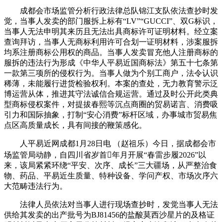
成都会市场监管分析行政法律总队锦江支队依法查抄时发
觉，当事人发卖的部门服拆上标有“LV”“GUCCI”、双G标识，
当事人无法申明其来历且无法出具商标许可证明材料。经立案
查询拜访，当事人无商标利用许可合划一证明材料，涉案服拆
均系注册商标公用权的商品。当事人发卖冒充他人注册商标的
服拆的违法行为形成《中华人平易近国商标法》第五十七条第
一款第三项所的侵权行为。当事人做为个别工商户，法令认识
稀薄，未能履行进货检验权利。本案的查处，无力教育警示泛
博运营从体，推进其守法诚信合规运营。通过及时公开此类典
型商标侵权案件，对提拔春熙等沉点商圈的贸易诺言、消费吸
引力和国际抽象，打制“安心消费”标杆区域，办事城市贸易焦
点区高质量成长，具有间接的鞭策感化。
人平易近网成都1月28日电 （赵祖乐）今日，据成都会市
场监管局动静，自四川省岁首年月开展“春雷步履2026”以
来，该局紧紧环绕“平安、次序、成长”三大疆场，从严整治食
物、药品、平易近生质量、特种设备、学问产权、市场次序六
大范畴违法行为。
法律人员依法对当事人进行现场查抄时，发觉当事人无法
供给其发卖的出产批号为BJ81456的盐酸莫西沙星片的及格证